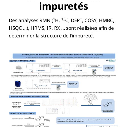
impuretés
1
13
Des analyses RMN (
H,
C, DEPT, COSY, HMBC,
HSQC …), HRMS, IR, RX … sont réalisées afin de
déterminer la structure de l’impureté.