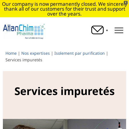
Our company is now permanently closed. We sincerely
X
thank all of our customers for their trust and support
over the years.
O
Home
|
Nos expertises
|
Isolement par purification
|
Services impuretés
Services impuretés