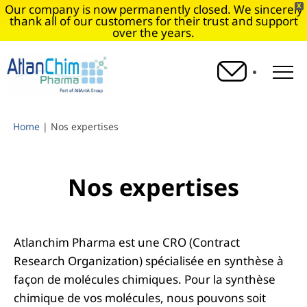
Our company is now permanently closed. We sincerely
X
thank all of our customers for their trust and support
over the years.
O
Home
|
Nos expertises
Nos expertises
Atlanchim Pharma est une CRO (Contract
Research Organization) spécialisée en synthèse à
façon de molécules chimiques. Pour la synthèse
chimique de vos molécules, nous pouvons soit